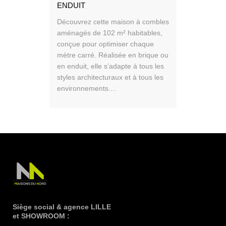
ENDUIT
Découvrez cette maison à combles
aménagés de 102 m² habitables,
conçue pour optimiser chaque
mètre carré. Réalisée en brique ou
en enduit, elle s’adapte à tous les
styles architecturaux et à tous les
environnements....
Siège social & agence LILLE
et SHOWROOM :