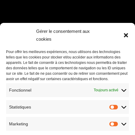
LIENS UTILES
Gérer le consentement aux
cookies
Accueil
Valeurs
Pour offrir les meilleures expériences, nous utilisons des technologies
telles que les cookies pour stocker et/ou accéder aux informations des
Garanties
appareils. Le fait de consentir à ces technologies nous permettra de traiter
des données telles que le comportement de navigation ou les ID uniques
Nos maisons
sur ce site. Le fait de ne pas consentir ou de retirer son consentement peut
avoir un effet négatif sur certaines caractéristiques et fonctions.
Agences
Fonctionnel
Toujours activé
Actualités
Contactez-nous
Statistiques
Statistiq
Les étapes de la construction
Politique de confidentialité
Marketing
Marketin
Mentions Légales