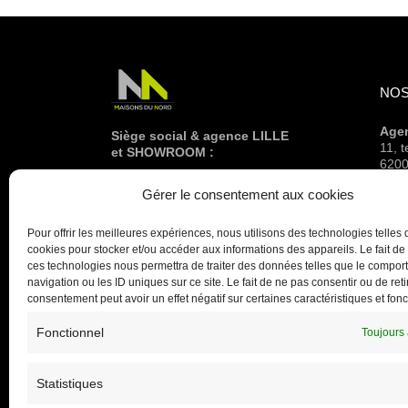
NOS
Age
Siège social & agence LILLE
11, 
et SHOWROOM :
6200
160 RUE DES CLAUWIERS
Age
Gérer le consentement aux cookies
59113 SECLIN
bd d
03 20 61 10 10
5919
Pour offrir les meilleures expériences, nous utilisons des technologies telles 
Age
cookies pour stocker et/ou accéder aux informations des appareils. Le fait de
3 bd
ces technologies nous permettra de traiter des données telles que le compo
5930
navigation ou les ID uniques sur ce site. Le fait de ne pas consentir ou de reti
consentement peut avoir un effet négatif sur certaines caractéristiques et fonc
Fonctionnel
Toujours 
Statistiques