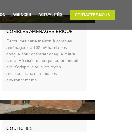
ION
AGENCES
ACTUALITÉS
CONTACTEZ-NOUS
COMBLES AMÉNAGÉS BRIQUE
Découvrez cette maison à combles
aménagés de 102 m² habitables,
conçue pour optimiser chaque mètre
carré. Réalisée en brique ou en enduit,
elle s’adapte à tous les styles
architecturaux et à tous les
environnements....
COUTICHES