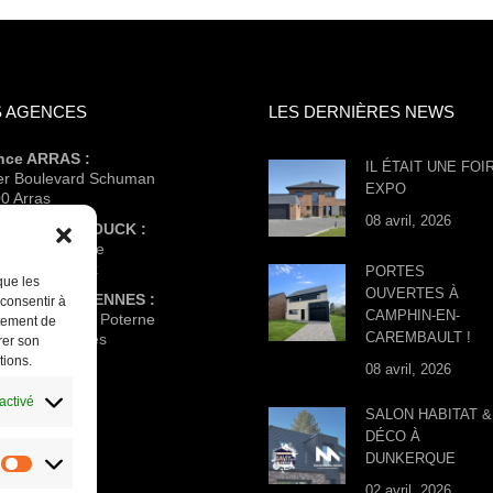
 AGENCES
LES DERNIÈRES NEWS
nce ARRAS :
IL ÉTAIT UNE FOI
ter Boulevard Schuman
EXPO
0 Arras
08 avril, 2026
nce HAZEBROUCK :
e l’abbé Lemire
0 Hazebrouck
PORTES
que les
OUVERTES À
nce VALENCIENNES :
 consentir à
CAMPHIN-EN-
 Eisen – Place Poterne
rtement de
CAREMBAULT !
0 Valenciennes
rer son
tions.
08 avril, 2026
activé
SALON HABITAT &
DÉCO À
DUNKERQUE
Statistiques
02 avril, 2026