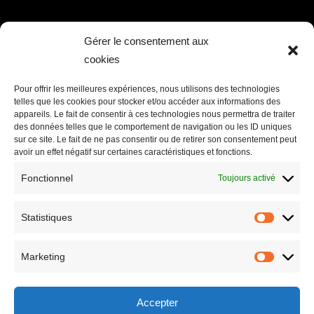
LIENS UTILES
Gérer le consentement aux
cookies
Accueil
Valeurs
Pour offrir les meilleures expériences, nous utilisons des technologies
telles que les cookies pour stocker et/ou accéder aux informations des
Garanties
appareils. Le fait de consentir à ces technologies nous permettra de traiter
des données telles que le comportement de navigation ou les ID uniques
Nos maisons
sur ce site. Le fait de ne pas consentir ou de retirer son consentement peut
avoir un effet négatif sur certaines caractéristiques et fonctions.
Agences
Fonctionnel
Toujours activé
Actualités
Contactez-nous
Statistiques
Statistiq
Les étapes de la construction
Politique de confidentialité
Marketing
Marketin
Mentions Légales
Politique de cookies (UE)
Accepter