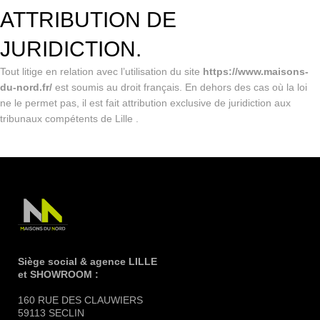
ATTRIBUTION DE
JURIDICTION.
Tout litige en relation avec l’utilisation du site
https://www.maisons-
du-nord.fr/
est soumis au droit français. En dehors des cas où la loi
ne le permet pas, il est fait attribution exclusive de juridiction aux
tribunaux compétents de Lille .
Siège social & agence LILLE
et SHOWROOM :
160 RUE DES CLAUWIERS
59113 SECLIN