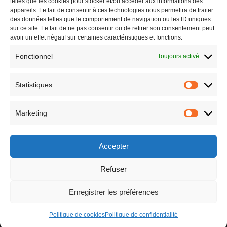
telles que les cookies pour stocker et/ou accéder aux informations des
Garanties
appareils. Le fait de consentir à ces technologies nous permettra de traiter
des données telles que le comportement de navigation ou les ID uniques
Nos maisons
sur ce site. Le fait de ne pas consentir ou de retirer son consentement peut
avoir un effet négatif sur certaines caractéristiques et fonctions.
Agences
Fonctionnel
Toujours activé
Actualités
Contactez-nous
Statistiques
Statistiq
Les étapes de la construction
Politique de confidentialité
Marketing
Marketin
Mentions Légales
Politique de cookies (UE)
Accepter
Refuser
Enregistrer les préférences
Politique de cookies
Politique de confidentialité
© Copyright 2026
Maison du Nord