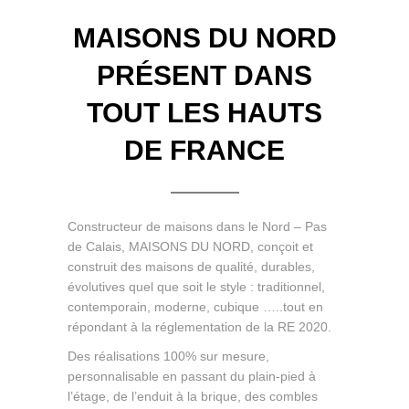
MAISONS DU NORD
PRÉSENT DANS
TOUT LES HAUTS
DE FRANCE
Constructeur de maisons dans le Nord – Pas
de Calais, MAISONS DU NORD, conçoit et
construit des maisons de qualité, durables,
évolutives quel que soit le style : traditionnel,
contemporain, moderne, cubique …..tout en
répondant à la réglementation de la RE 2020.
Des réalisations 100% sur mesure,
personnalisable en passant du plain-pied à
l’étage, de l’enduit à la brique, des combles