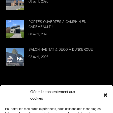
08 avril, 2026
PORTES OUVERTES À CAMPHIN-EN-
CAREMBAULT !
08 avril, 2026
SALON HABITAT & DÉCO À DUNKERQUE
02 avril, 2026
LIENS UTILES
Gérer le consentement aux
cookies
Accueil
Valeurs
Pour offrir les meilleures expériences, nous utilisons des technologies