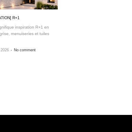
ATION] R+1
nifique inspiration R+1 en
grise, menuiseries et tuiles
 2026
No comment