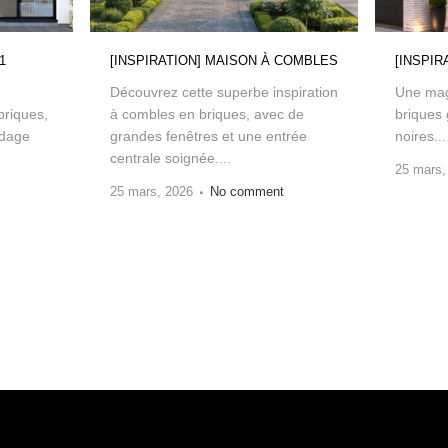
1
[INSPIRATION] MAISON À COMBLES
[INSPIR
e
Découvrez cette superbe inspiration
Une mag
briques,
à combles en briques, avec de
briques 
rdage
grandes fenêtres et une entrée
noires...
centrale soignée....
25 mars,
25 mars, 2026
No comment