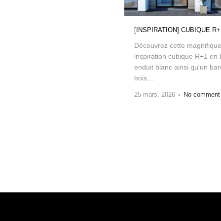
[INSPIRATION] CUBIQUE R+
Découvrez cette magnifiqu
inspiration cubique R+1 en 
enduit blanc ainsi qu'un ba
bois....
25 mars, 2026
No comment