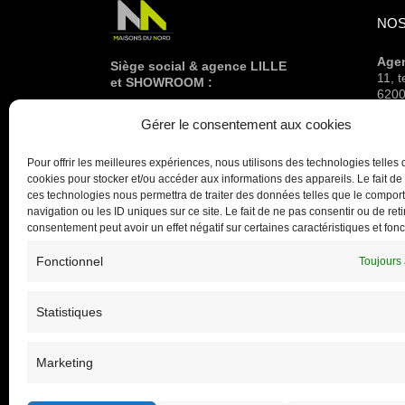
NOS
Age
Siège social & agence LILLE
11, 
et SHOWROOM :
6200
160 RUE DES CLAUWIERS
Age
Gérer le consentement aux cookies
59113 SECLIN
bd d
03 20 61 10 10
5919
Pour offrir les meilleures expériences, nous utilisons des technologies telles 
Age
cookies pour stocker et/ou accéder aux informations des appareils. Le fait de
3 bd
ces technologies nous permettra de traiter des données telles que le compo
5930
navigation ou les ID uniques sur ce site. Le fait de ne pas consentir ou de reti
consentement peut avoir un effet négatif sur certaines caractéristiques et fonc
Fonctionnel
Toujours 
Statistiques
Marketing