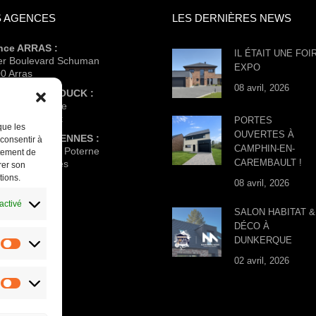
 AGENCES
LES DERNIÈRES NEWS
nce ARRAS :
IL ÉTAIT UNE FOI
ter Boulevard Schuman
EXPO
0 Arras
08 avril, 2026
nce HAZEBROUCK :
e l’abbé Lemire
0 Hazebrouck
PORTES
que les
OUVERTES À
nce VALENCIENNES :
 consentir à
CAMPHIN-EN-
 Eisen – Place Poterne
rtement de
CAREMBAULT !
0 Valenciennes
rer son
tions.
08 avril, 2026
activé
SALON HABITAT &
DÉCO À
DUNKERQUE
Statistiques
02 avril, 2026
Marketing