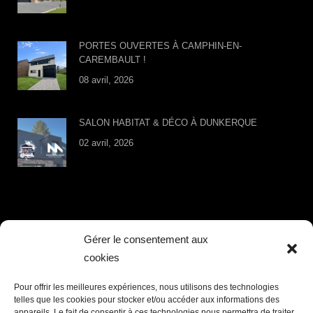
PORTES OUVERTES À CAMPHIN-EN-
CAREMBAULT !
08 avril, 2026
SALON HABITAT & DÉCO À DUNKERQUE
02 avril, 2026
LIENS UTILES
Gérer le consentement aux
cookies
Accueil
Valeurs
Pour offrir les meilleures expériences, nous utilisons des technologies
telles que les cookies pour stocker et/ou accéder aux informations des
Garanties
appareils. Le fait de consentir à ces technologies nous permettra de traiter