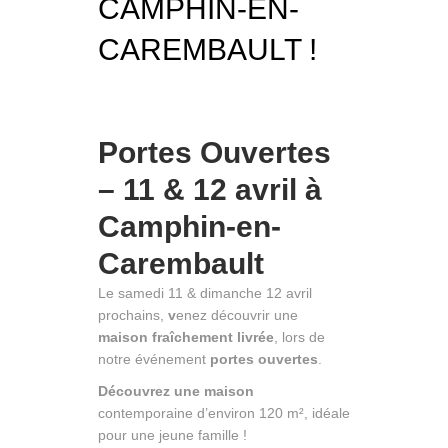
CAMPHIN-EN-
CAREMBAULT !
Portes Ouvertes
– 11 & 12 avril à
Camphin-en-
Carembault
Le samedi 11 & dimanche 12 avril
prochains,
v
enez découvrir une
maison fraîchement livrée
, lors de
notre événement
portes ouvertes
.
Découvrez une maison
contemporaine d’environ 120 m², idéale
pour une jeune famille !